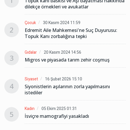
1
da
Topuk kanı baskısı ve Aşı dayatması hakkında
dilekçe örnekleri ve avukatlar
Çocuk
30 Kasım 2024 11:59
2
Edremit Aile Mahkemesi'ne Suç Duyurusu:
Topuk Kanı zorbalığına tepki
Gıdalar
20 Kasım 2024 14:56
3
Migros ve piyasada tarım zehir coşmuş
Siyaset
16 Şubat 2026 15:10
4
Siyonistlerin aşılarının zorla yapılmasını
istediler
Kadın
05 Ekim 2025 01:31
5
İsviçre mamografiyi yasakladı