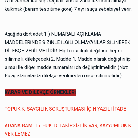
kanı vermemek suç değildir, ancak zorla test kanı almaya
kalkmak (benim tespitime göre) 7 ayrı suça sebebiyet verir.
Aşağıda dört adet 1-) NUMARALI AÇIKLAMA
MADDELERİNDE SİZİNLE İLGİLİ OLMAYANLAR SİLİNEREK
DİLEKÇE VERİLMELİDİR. Hiç birisi ilgili değil ise hepsi
silinmeli, dilekçedeki 2. Madde 1. Madde olarak değiştirilip
sırası ile diğer madde numaraları da değiştirilmelidir. (Not:
Bu açıklamalarda dilekçe verilmeden önce silinmelidir.)
KARAR VE DİLEKÇE ÖRNEKLERİ
TOPUK K. SAVCILIK SORUŞTURMASI İÇİN YAZILI İFADE
ADANA BAM. 15. HUK. D. TAKİPSİZLİK VAR, KAYYUMLUK K.
VERİLEMEZ