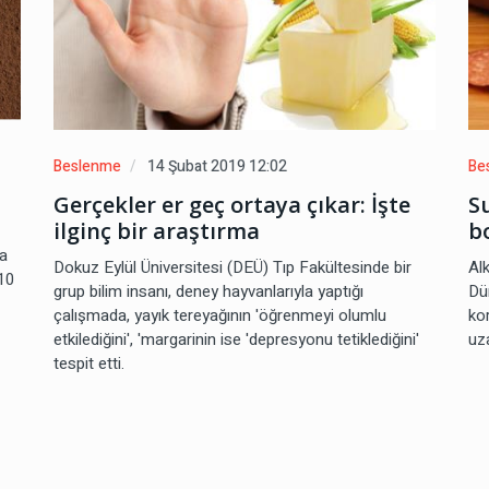
Beslenme
14 Şubat 2019 12:02
Be
Gerçekler er geç ortaya çıkar: İşte
S
ilginç bir araştırma
b
na
Dokuz Eylül Üniversitesi (DEÜ) Tıp Fakültesinde bir
Alk
010
grup bilim insanı, deney hayvanlarıyla yaptığı
Dü
çalışmada, yayık tereyağının 'öğrenmeyi olumlu
ko
etkilediğini', 'margarinin ise 'depresyonu tetiklediğini'
uza
tespit etti.