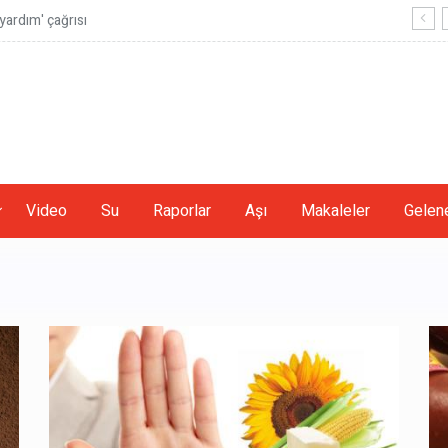
ardım' çağrısı
Video
Su
Raporlar
Aşı
Makaleler
Gelene