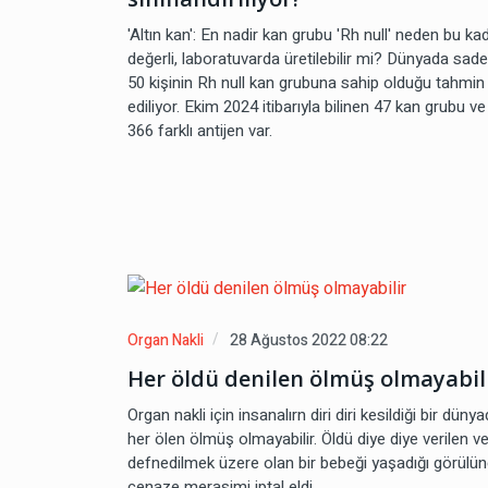
'Altın kan': En nadir kan grubu 'Rh null' neden bu ka
değerli, laboratuvarda üretilebilir mi? Dünyada sad
50 kişinin Rh null kan grubuna sahip olduğu tahmin
ediliyor. Ekim 2024 itibarıyla bilinen 47 kan grubu ve
366 farklı antijen var.
Organ Nakli
28 Ağustos 2022 08:22
Her öldü denilen ölmüş olmayabil
Organ nakli için insanalırn diri diri kesildiği bir düny
her ölen ölmüş olmayabilir. Öldü diye diye verilen v
defnedilmek üzere olan bir bebeği yaşadığı görülü
cenaze merasimi iptal eldi.