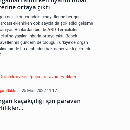
rganları alınırken uyandı ihbar
zerine ortaya çıktı
gan nakli konusundaki cinayetlerine her gün
larcası eklenirken çok sayıda da şok edici gelişme
şanıyor. Bunlardan biri de ABD Temsilciler
lisi'ne yapılan ihbarla ortaya çıktı. Bebek
nayetlerinin gündem de olduğu Türkiye'de organ
kline bir de bu cepheden bakmanın vakti gelmedi
?
gan Nakli
25 Mart 2022 11:17
rgan kaçakçılığı için paravan
lilikler...