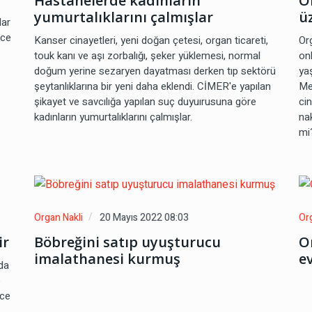
Hastanelerde kadınların
O
yumurtalıklarını çalmışlar
ü
dar
ece
Kanser cinayetleri, yeni doğan çetesi, organ ticareti,
Or
touk kanı ve aşı zorbalığı, şeker yüklemesi, normal
on
doğum yerine sezaryen dayatması derken tıp sektörü
ya
şeytanlıklarına bir yeni daha eklendi. CİMER'e yapılan
Mec
şikayet ve savcılığa yapılan suç duyuırusuna göre
ci
kadınların yumurtalıklarını çalmışlar.
na
mi
Organ Nakli
20 Mayıs 2022 08:03
Or
ir
Böbreğini satıp uyuşturucu
O
imalathanesi kurmuş
ev
ada
e
nce