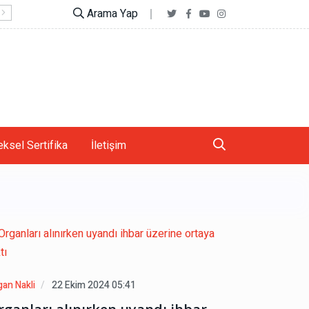
Arama Yap
Telefonlar vücudunuzun şeklini nasıl değiştiriyor?
ksel Sertifika
İletişim
gan Nakli
22 Ekim 2024 05:41