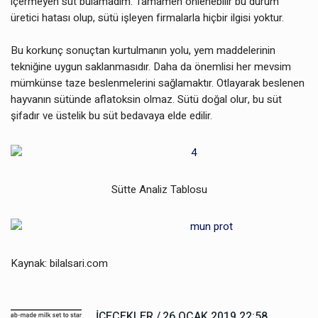
içermeyen süt bulamadım. Tamamen önlenebilir bu durum
üretici hatası olup, sütü işleyen firmalarla hiçbir ilgisi yoktur.
Bu korkunç sonuçtan kurtulmanın yolu, yem maddelerinin
tekniğine uygun saklanmasıdır. Daha da önemlisi her mevsim
mümkünse taze beslenmelerini sağlamaktır. Otlayarak beslenen
hayvanın sütünde aflatoksin olmaz. Sütü doğal olur, bu süt
şifadır ve üstelik bu süt bedavaya elde edilir.
Sütte Analiz Tablosu
Kaynak: bilalsari.com
İÇECEKLER /
26 OCAK 2019 22:58