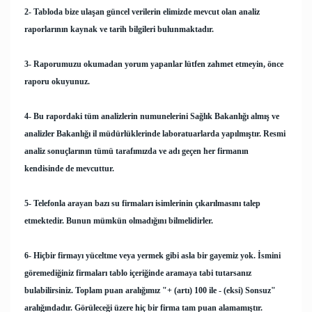
2- Tabloda bize ulaşan güncel verilerin elimizde mevcut olan analiz
raporlarının
kaynak ve tarih bilgileri
bulunmaktadır.
3- Raporumuzu okumadan yorum yapanlar lütfen zahmet etmeyin, önce
raporu okuyunuz.
4- Bu rapordaki tüm analizlerin numunelerini Sağlık Bakanlığı almış ve
analizler Bakanlığı il müdürlüklerinde laboratuarlarda yapılmıştır.
Resmi
analiz sonuçlarının tümü tarafımızda ve adı geçen her firmanın
kendisinde de mevcuttur.
5- Telefonla arayan bazı su firmaları isimlerinin çıkarılmasını talep
etmektedir. Bunun mümkün olmadığını bilmelidirler.
6- Hiçbir firmayı yüceltme veya yermek gibi asla bir gayemiz yok. İsmini
göremediğiniz firmaları tablo içeriğinde aramaya tabi tutarsanız
bulabilirsiniz.
Toplam puan aralığımız "+ (artı) 100 ile - (eksi) Sonsuz"
aralığındadır.
Görüleceği üzere hiç bir firma tam puan alamamıştır.