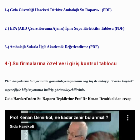
1-) Gıda Güvenliği Hareketi Türkiye Ambalajlı Su Raporu-1 (PDF)
2-) EPA (ABD Çevre Koruma Ajansı) İçme Suyu Kirleticiler Tablosu (PDF)
3-) Ambalajlı Sularla İlgili Akademik Değerlendirme (PDF)
4-) Su firmalarına özel veri giriş kontrol tablosu
PDF dosyalarını tarayıcınızda görüntüleyemiyorsanız sağ tuş ile tıklayıp "Farklı kaydet"
seçeneğiyle bilgisayarınıza indirip görüntüleyebilirsiniz.
Gıda Hareketi'nden Su Raporu Tepkilerine Prof Dr Kenan Demirkol'dan cevap