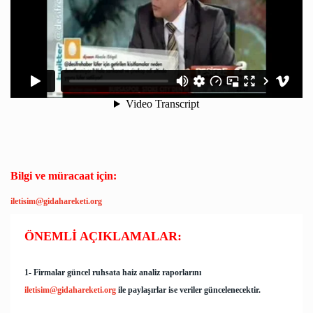
Bilgi ve müracaat için:
iletisim@gidahareketi.org
ÖNEMLİ AÇIKLAMALAR:
1- Firmalar güncel ruhsata haiz analiz raporlarını
iletisim@gidahareketi.org
ile paylaşırlar ise veriler
güncelenecektir.