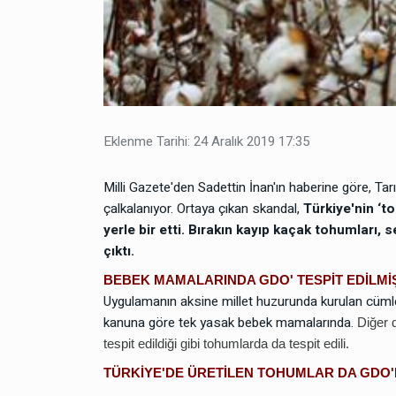
hakkında dilekçe örnekleri
avukatlar
Çocuk
30 Kasım 2024 11:59
Edremit Aile Mahkemesi'n
2
Duyurusu: Topuk Kanı zorb
tepki
Eklenme Tarihi: 24 Aralık 2019 17:35
Gıdalar
20 Kasım 2024 14:56
Milli Gazete'den Sadettin İnan'ın haberine göre, Ta
3
Migros ve piyasada tarım z
çalkalanıyor. Ortaya çıkan skandal,
Türkiye'nin ‘t
coşmuş
yerle bir etti.
Bırakın kayıp kaçak tohumları, se
çıktı.
Siyaset
16 Şubat 2026 15:10
BEBEK MAMALARINDA GDO' TESPİT EDİLMİ
4
Siyonistlerin aşılarının zorl
Uygulamanın aksine millet huzurunda kurulan cüm
yapılmasını istediler
kanuna göre tek yasak bebek mamalarında.
Diğer 
tespit edildiği gibi tohumlarda da tespit edili.
Kadın
05 Ekim 2025 01:31
5
TÜRKİYE'DE ÜRETİLEN TOHUMLAR DA GDO
İsviçre mamografiyi yasakl