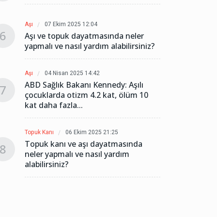
Aşı
07 Ekim 2025 12:04
Aşı
6
6
Aşı ve topuk dayatmasında neler
Aşı v
yapmalı ve nasıl yardım alabilirsiniz?
yapmal
Aşı
04 Nisan 2025 14:42
Aşı
0
ABD Sağlık Bakanı Kennedy: Aşılı
ABD Sa
7
7
çocuklarda otizm 4.2 kat, ölüm 10
çocukl
kat daha fazla...
kat da
Topuk Kanı
06 Ekim 2025 21:25
Topuk K
Topuk kanı ve aşı dayatmasında
Topuk
8
8
neler yapmalı ve nasıl yardım
neler 
alabilirsiniz?
alabili