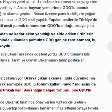
. Hayvan yemi olarak da sadece bazı mısır ve soya genine
 verilmiyor. Ancak
hayvan yemlerinde GDO'lu pamuk
Aşı
07 Ekim 2025 12:04
ğını alarma geçirdi.
Bunun üzerine pamuk ekilişinin yoğun
6
 neler
Aşı ve topuk dayatmasında neler
ler alınarak GDO testi yapıldı.
Yapılan testlerde Türkiye'de
ilirsiniz?
yapmalı ve nasıl yardım alabilirsiniz?
en 16 çeşit pamuk tohumunun GDO'lu olduğu ortaya çıktı.
an ne kadar ekim yapıldığı ve elde edilen ürünlerin
Aşı
04 Nisan 2025 14:42
eminde kullanılan pamukta GDO genine rastlanması, bu
 Aşılı
ABD Sağlık Bakanı Kennedy: Aşılı
7
koydu.
ölüm 10
çocuklarda otizm 4.2 kat, ölüm 10
dir ülkeler arasında gösteriliyordu. GDO'lu tohuma bile
kat daha fazla...
nılması Tarım ve Orman Bakanlığının tarım politikaları
.
Topuk Kanı
06 Ekim 2025 21:25
asında
Topuk kanı ve aşı dayatmasında
8
e çalkalanıyor.
Ortaya çıkan skandal, gıda güvenliğinin
dım
neler yapmalı ve nasıl yardım
opraklarımızda GDO'lu tohum kullanılmıyor' iddiasını da
alabilirsiniz?
rtifikalı yani Bakanlığın belgeli tohumu bile GDO'lu
e Bakanlık tarafında onay verilen yurt içinde üretilen
 güvenliği politikalarının tamamen iflas ettiğini ortaya koydu.