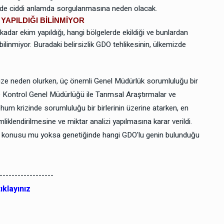
n de ciddi anlamda sorgulanmasına neden olacak.
APILDIĞI BİLİNMİYOR
ar ekim yapıldığı, hangi bölgelerde ekildiği ve bunlardan
bilinmiyor. Buradaki belirsizlik GDO tehlikesinin, ülkemizde
rize neden olurken, üç önemli Genel Müdürlük sorumluluğu bir
ve Kontrol Genel Müdürlüğü ile Tarımsal Araştırmalar ve
hum krizinde sorumluluğu bir birlerinin üzerine atarken, en
lendirilmesine ve miktar analizi yapılmasına karar verildi.
öz konusu mu yoksa genetiğinde hangi GDO'lu genin bulunduğu
------------------
klayınız