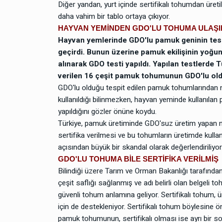
Diğer yandan, yurt içinde sertifikalı tohumdan ür
daha vahim bir tablo ortaya çıkıyor.
HAYVAN YEMİNDEN GDO'LU TOHUMA ULAŞI
Hayvan yemlerinde GDO'lu pamuk geninin tesp
geçirdi. Bunun üzerine pamuk ekilişinin yoğun
alınarak GDO testi yapıldı. Yapılan testlerde T
verilen 16 çeşit pamuk tohumunun GDO'lu oldu
GDO'lu olduğu tespit edilen pamuk tohumlarından ne
kullanıldığı bilinmezken, hayvan yeminde kullanıl
yapıldığını gözler önüne koydu.
Türkiye, pamuk üretiminde GDO'suz üretim yapan na
sertifika verilmesi ve bu tohumların üretimde kulla
açısından büyük bir skandal olarak değerlendiriliyor
GDO'LU TOHUMA BİLE SERTİFİKA VERİLMİŞ
Bilindiği üzere Tarım ve Orman Bakanlığı tarafından 
çeşit saflığı sağlanmış ve adı belirli olan belgeli t
güvenli tohum anlamına geliyor. Sertifikalı tohum, ür
için de destekleniyor. Sertifikalı tohum böylesine
pamuk tohumunun, sertifikalı olması ise ayrı bir so