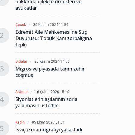
hakkında dilekçe örnekleri ve
hakkın
avukatlar
avuka
Çocuk
30 Kasım 2024 11:59
Çocuk
Edremit Aile Mahkemesi'ne Suç
Edrem
2
2
Duyurusu: Topuk Kanı zorbalığına
Duyur
tepki
tepki
Gıdalar
20 Kasım 2024 14:56
Gıdalar
3
3
Migros ve piyasada tarım zehir
Migros
coşmuş
coşm
Siyaset
16 Şubat 2026 15:10
Siyaset
4
4
Siyonistlerin aşılarının zorla
Siyoni
yapılmasını istediler
yapılm
Kadın
05 Ekim 2025 01:31
Kadın
5
5
İsviçre mamografiyi yasakladı
İsviçr