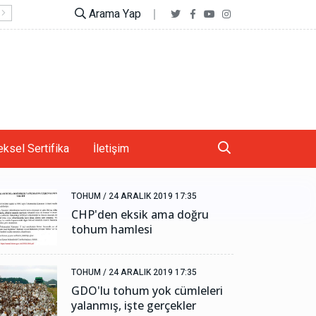
Arama Yap
Telefonlar vücudunuzun şeklini nasıl değiştiriyor?
ksel Sertifika
İletişim
TOHUM /
24 ARALIK 2019 17:35
CHP'den eksik ama doğru
tohum hamlesi
TOHUM /
24 ARALIK 2019 17:35
GDO'lu tohum yok cümleleri
yalanmış, işte gerçekler