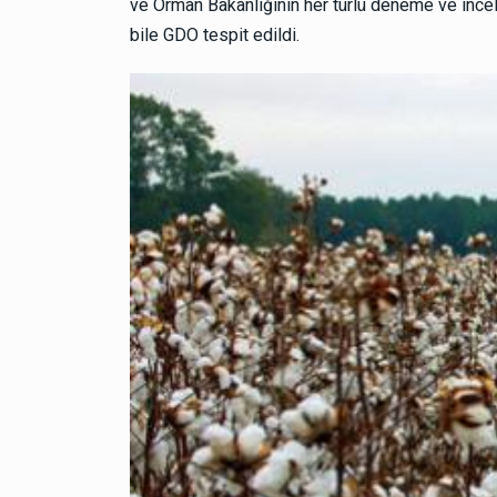
ve Orman Bakanlığının her türlü deneme ve incele
bile GDO tespit edildi.
Dilekçe Örnekleri
15 Şubat 2025
Topuk kanı baskısı ve Aşı 
1