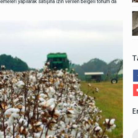
meleri yapılarak satışına izin verilen belgeli tohum da
T
E
 17:29
Dilekçe Örnekleri
15 Şubat 2025 17:29
dayatması
Topuk kanı baskısı ve Aşı dayatması
1