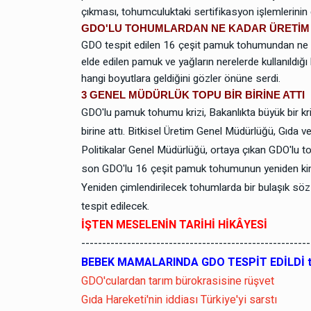
çıkması, tohumculuktaki sertifikasyon işlemlerini
GDO'LU TOHUMLARDAN NE KADAR ÜRETİM Y
GDO tespit edilen 16 çeşit pamuk tohumundan ne kad
elde edilen pamuk ve yağların nerelerde kullanıldığı 
hangi boyutlara geldiğini gözler önüne serdi.
3 GENEL MÜDÜRLÜK TOPU BİR BİRİNE ATTI
GDO'lu pamuk tohumu krizi, Bakanlıkta büyük bir k
birine attı. Bitkisel Üretim Genel Müdürlüğü, Gıda 
Politikalar Genel Müdürlüğü, ortaya çıkan GDO'lu to
son GDO'lu 16 çeşit pamuk tohumunun yeniden kimlik
Yeniden çimlendirilecek tohumlarda bir bulaşık s
tespit edilecek.
İŞTEN MESELENİN TARİHİ HİKÂYESİ
-------------------------------------------------------
BEBEK MAMALARINDA GDO TESPİT EDİLDİ tı
GDO'culardan tarım bürokrasisine rüşvet
Gıda Hareketi'nin iddiası Türkiye'yi sarstı