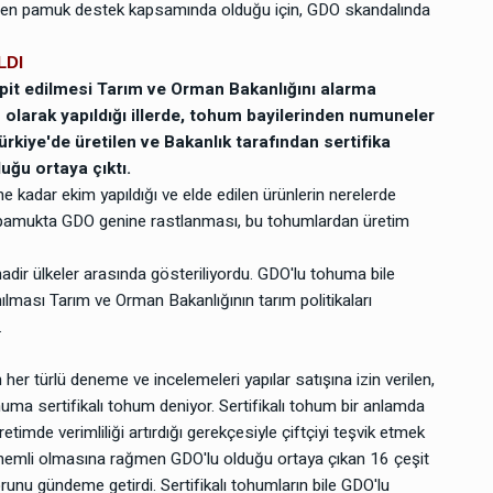
etilen pamuk destek kapsamında olduğu için, GDO skandalında
LDI
it edilmesi Tarım ve Orman Bakanlığını alarma
 olarak yapıldığı illerde, tohum bayilerinden numuneler
ürkiye'de üretilen ve Bakanlık tarafından sertifika
ğu ortaya çıktı.
 kadar ekim yapıldığı ve elde edilen ürünlerin nerelerde
an pamukta GDO genine rastlanması, bu tohumlardan üretim
dir ülkeler arasında gösteriliyordu. GDO'lu tohuma bile
nılması Tarım ve Orman Bakanlığının tarım politikaları
.
her türlü deneme ve incelemeleri yapılar satışına izin verilen,
ohuma sertifikalı tohum deniyor. Sertifikalı tohum bir anlamda
etimde verimliliği artırdığı gerekçesiyle çiftçiyi teşvik etmek
 önemli olmasına rağmen GDO'lu olduğu ortaya çıkan 16 çeşit
runu gündeme getirdi. Sertifikalı tohumların bile GDO'lu