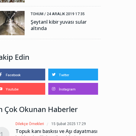
TOHUM /
24 ARALIK 2019 17:35
Şeytanî kibir yuvası sular
altında
akip Edin
Facebook
Twitter
Youtube
İnstagram
n Çok Okunan Haberler
Dilekçe Örnekleri
15 Şubat 2025 17:29
Dilekçe 
Topuk kanı baskısı ve Aşı dayatması
Topuk 
1
1