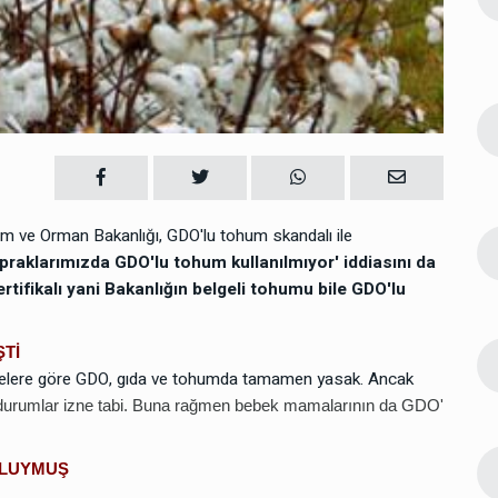
 ve
hakkında dilekçe örnekleri ve
avukatlar
Çocuk
30 Kasım 2024 11:59
e Suç
Edremit Aile Mahkemesi'ne Suç
2
alığına
Duyurusu: Topuk Kanı zorbalığına
tepki
Gıdalar
20 Kasım 2024 14:56
rım ve Orman Bakanlığı, GDO'lu tohum skandalı ile
3
ehir
Migros ve piyasada tarım zehir
opraklarımızda GDO'lu tohum kullanılmıyor' iddiasını da
coşmuş
rtifikalı yani Bakanlığın belgeli tohumu bile GDO'lu
Siyaset
16 Şubat 2026 15:10
ŞTİ
4
a
Siyonistlerin aşılarının zorla
lelere göre GDO, gıda ve tohumda tamamen yasak. Ancak
yapılmasını istediler
durumlar izne tabi. Buna rağmen bebek mamalarının da GDO'
Kadın
05 Ekim 2025 01:31
5
'LUYMUŞ
adı
İsviçre mamografiyi yasakladı