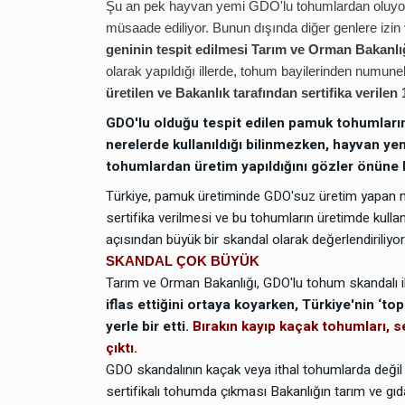
Şu an pek hayvan yemi GDO'lu tohumlardan oluyor
müsaade ediliyor. Bunun dışında diğer genlere izin
Aşı
07 Ekim 2025 12:04
geninin tespit edilmesi Tarım ve Orman Bakanlı
6
Aşı ve topuk dayatmasında
olarak yapıldığı illerde, tohum bayilerinden numune
yapmalı ve nasıl yardım alab
üretilen ve Bakanlık tarafından sertifika veril
GDO'lu olduğu tespit edilen pamuk tohumlarınd
Aşı
04 Nisan 2025 14:42
nerelerde kullanıldığı bilinmezken, hayvan y
ABD Sağlık Bakanı Kennedy:
7
tohumlardan üretim yapıldığını gözler önüne 
çocuklarda otizm 4.2 kat, 
Türkiye, pamuk üretiminde GDO'suz üretim yapan na
kat daha fazla...
sertifika verilmesi ve bu tohumların üretimde kulla
açısından büyük bir skandal olarak değerlendiriliyor
Topuk Kanı
06 Ekim 2025 21:25
SKANDAL ÇOK BÜYÜK
Topuk kanı ve aşı dayatm
8
Tarım ve Orman Bakanlığı, GDO'lu tohum skandalı il
neler yapmalı ve nasıl yar
iflas ettiğini ortaya koyarken, Türkiye'nin ‘t
alabilirsiniz?
yerle bir etti.
Bırakın kayıp kaçak tohumları, se
çıktı.
GDO skandalının kaçak veya ithal tohumlarda değil d
sertifikalı tohumda çıkması Bakanlığın tarım ve gıda