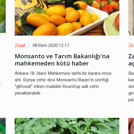
Ziraat
08 Ekim 2020 12:17
Zir
Monsanto ve Tarım Bakanlığı'na
Za
mahkemeden kötü haber
a
Ankara 18. İdare Mahkemesi tarihi bir karara imza
Ba
attı. Dünya zehir devi Monsanto/Bayer'in ürettiği
ka
e
“glifosat” etken maddeli RounDup adlı zehri
do
yasaklanabilir.
gi
paz