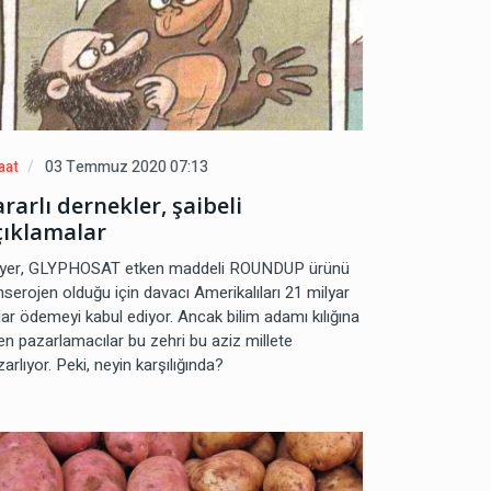
aat
03 Temmuz 2020 07:13
rarlı dernekler, şaibeli
çıklamalar
yer, GLYPHOSAT etken maddeli ROUNDUP ürünü
nserojen olduğu için davacı Amerikalıları 21 milyar
lar ödemeyi kabul ediyor. Ancak bilim adamı kılığına
ren pazarlamacılar bu zehri bu aziz millete
arlıyor. Peki, neyin karşılığında?