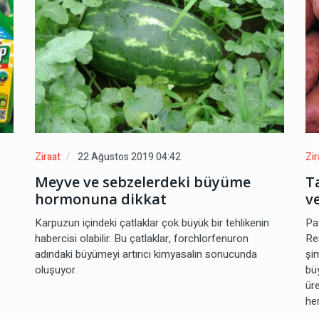
Ziraat
22 Ağustos 2019 04:42
Zir
Meyve ve sebzelerdeki büyüme
T
hormonuna dikkat
v
Karpuzun içindeki çatlaklar çok büyük bir tehlikenin
Pat
habercisi olabilir. Bu çatlaklar, forchlorfenuron
Re
adındaki büyümeyi artırıcı kimyasalın sonucunda
şi
oluşuyor.
bü
ür
her