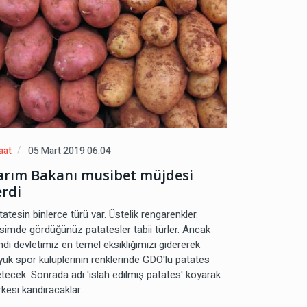
aat
05 Mart 2019 06:04
arım Bakanı musibet müjdesi
erdi
atesin binlerce türü var. Üstelik rengarenkler.
simde gördüğünüz patatesler tabii türler. Ancak
mdi devletimiz en temel eksikliğimizi gidererek
yük spor kulüplerinin renklerinde GDO'lu patates
etecek. Sonrada adı 'ıslah edilmiş patates' koyarak
kesi kandıracaklar.